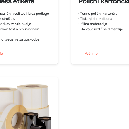
less etikete
Polični kartončk
različnih velikosti brez podloge
• Termo polični kartončki
k stroškov
• Tiskanje brez ribona
padkov varuje okolje
• Mikro preforacija
inkovitost v proizvodnem
• Na voljo različne dimenzije
no tveganje za poškodbe
fo
Več info