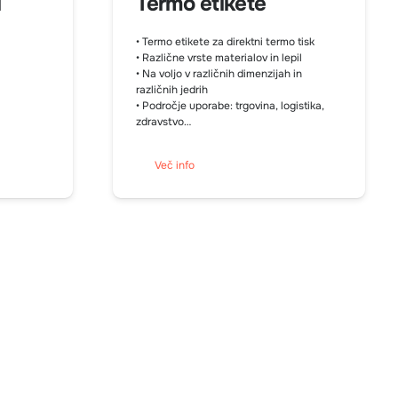
i
Termo etikete
• Termo etikete za direktni termo tisk
• Različne vrste materialov in lepil
• Na voljo v različnih dimenzijah in
različnih jedrih
• Področje uporabe: trgovina, logistika,
zdravstvo…
Več info