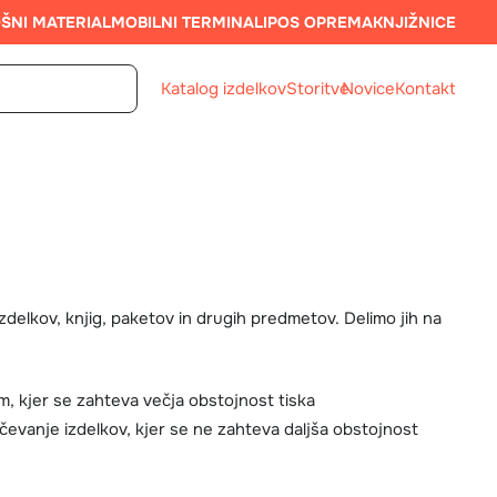
ŠNI MATERIAL
MOBILNI TERMINALI
POS OPREMA
KNJIŽNICE
Katalog izdelkov
Storitve
Novice
Kontakt
delkov, knjig, paketov in drugih predmetov. Delimo jih na
m, kjer se zahteva večja obstojnost tiska
ačevanje izdelkov, kjer se ne zahteva daljša obstojnost