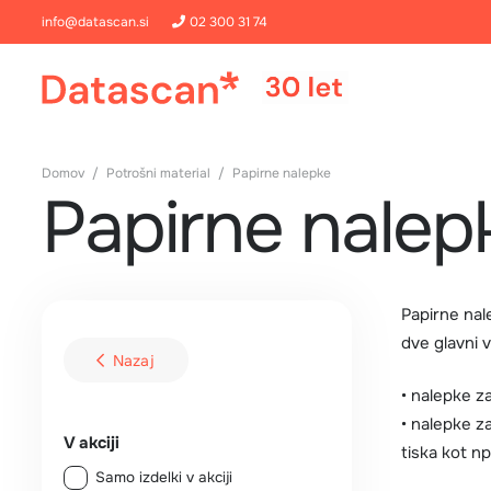
info@datascan.si
02 300 31 74
Domov
/
Potrošni material
/
Papirne nalepke
Papirne nalep
Papirne nal
dve glavni v
Nazaj
• nalepke z
• nalepke z
V akciji
tiska kot np
Samo izdelki v akciji