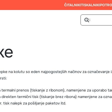
ČITALNIKI
TISKALNIKI
POTRO
ke
epke na kolutu so eden najpogostejših načinov za označevanje iz
rsti:
a termalni prenos (tiskanje z ribonom), namenjene za uporabo ta
a direkten termični tisk (tiskanje brez ribona) namenjene za ozn
r. tisk nalepk za pošiljanje paketov itd.