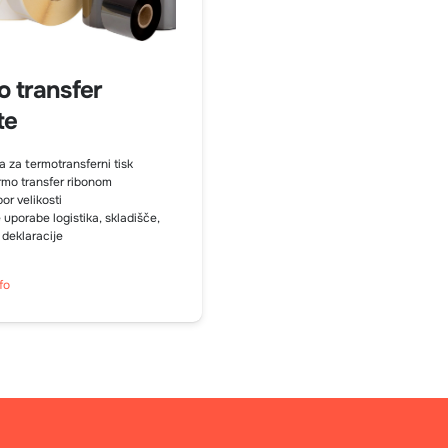
 transfer
te
za za termotransferni tisk
ermo transfer ribonom
or velikosti
 uporabe logistika, skladišče,
 deklaracije
fo