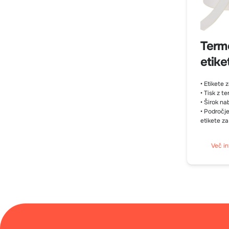
Termo
etike
• Etikete 
• Tisk z t
• Širok nab
• Področje
etikete za
Več in