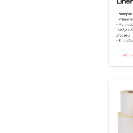
Liner
• Nalepke 
• Prihrane
• Manj od
• Večja uč
procesu
• Zmanjša
Več in