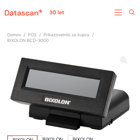
Domov
/
POS
/
Prikazovalniki za kupca
/
BIXOLON BCD-3000