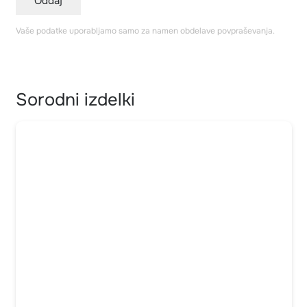
Oddaj
Vaše podatke uporabljamo samo za namen obdelave povpraševanja.
Sorodni izdelki