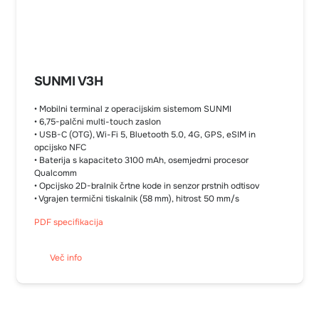
SUNMI V3H
• Mobilni terminal z operacijskim sistemom SUNMI
• 6,75-palčni multi-touch zaslon
• USB-C (OTG), Wi-Fi 5, Bluetooth 5.0, 4G, GPS, eSIM in
opcijsko NFC
• Baterija s kapaciteto 3100 mAh, osemjedrni procesor
Qualcomm
• Opcijsko 2D-bralnik črtne kode in senzor prstnih odtisov
• Vgrajen termični tiskalnik (58 mm), hitrost 50 mm/s
PDF specifikacija
Več info