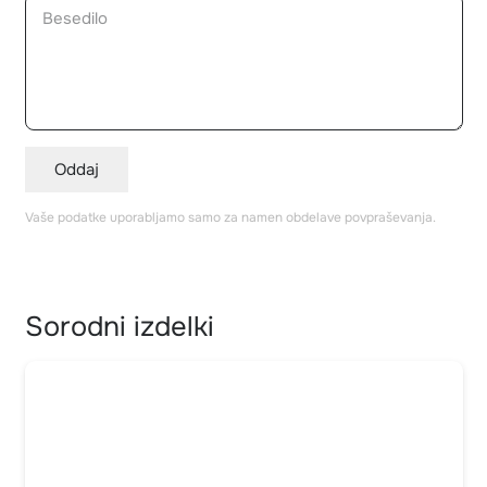
Oddaj
Vaše podatke uporabljamo samo za namen obdelave povpraševanja.
Sorodni izdelki