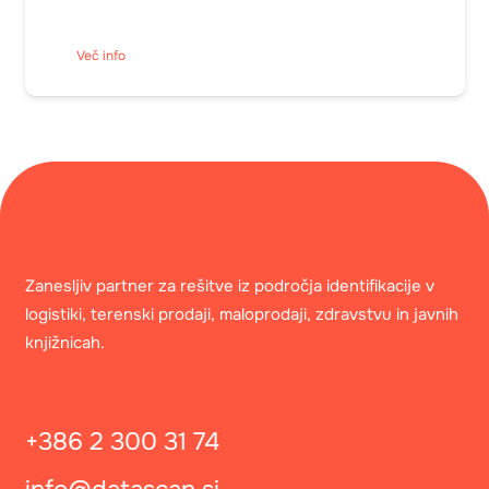
Več info
Zanesljiv partner za rešitve iz področja identifikacije v
logistiki, terenski prodaji, maloprodaji, zdravstvu in javnih
knjižnicah.
+386 2 300 31 74