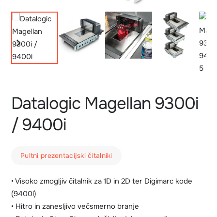
Datalogic Magellan 9300i
/ 9400i
Pultni prezentacijski čitalniki
• Visoko zmogljiv čitalnik za 1D in 2D ter Digimarc kode
(9400i)
• Hitro in zanesljivo večsmerno branje