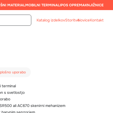
ŠNI MATERIAL
MOBILNI TERMINALI
POS OPREMA
KNJIŽNICE
Katalog izdelkov
Storitve
Novice
Kontakt
splošno uporabo
i terminal
on s svetlostjo
porabo
 SR500 ali AC670 skenirni mehanizem
z barvnim senzorjem