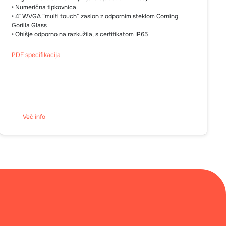
• Numerična tipkovnica
• 4″ WVGA “multi touch” zaslon z odpornim steklom Corning
Gorilla Glass
• Ohišje odporno na razkužila, s certifikatom IP65
PDF specifikacija
Več info