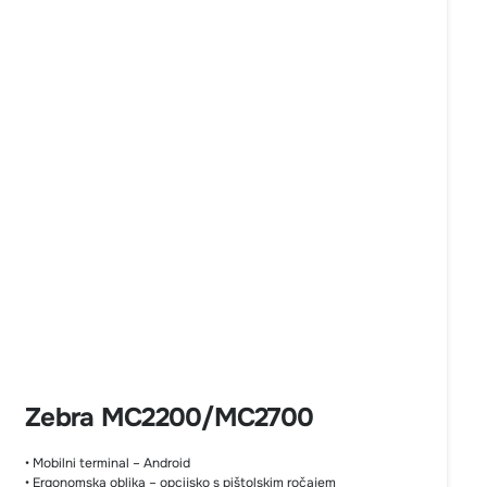
Zebra MC2200/MC2700
• Mobilni terminal – Android
• Ergonomska oblika – opcijsko s pištolskim ročajem