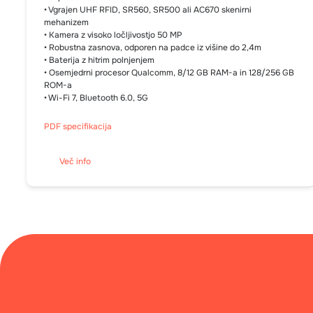
• Vgrajen UHF RFID, SR560, SR500 ali AC670 skenirni
mehanizem
• Kamera z visoko ločljivostjo 50 MP
• Robustna zasnova, odporen na padce iz višine do 2,4m
• Baterija z hitrim polnjenjem
• Osemjedrni procesor Qualcomm, 8/12 GB RAM-a in 128/256 GB
ROM-a
• Wi-Fi 7, Bluetooth 6.0, 5G
PDF specifikacija
Več info