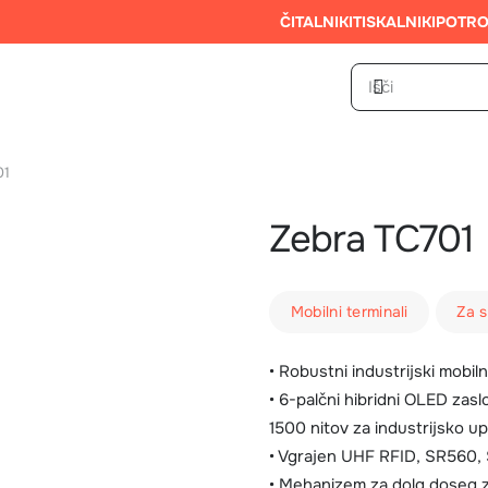
ČITALNIKI
TISKALNIKI
POTRO
01
Zebra TC701
Mobilni terminali
Za 
• Robustni industrijski mobiln
• 6-palčni hibridni OLED zasl
1500 nitov za industrijsko u
• Vgrajen UHF RFID, SR560,
• Mehanizem za dolg doseg 