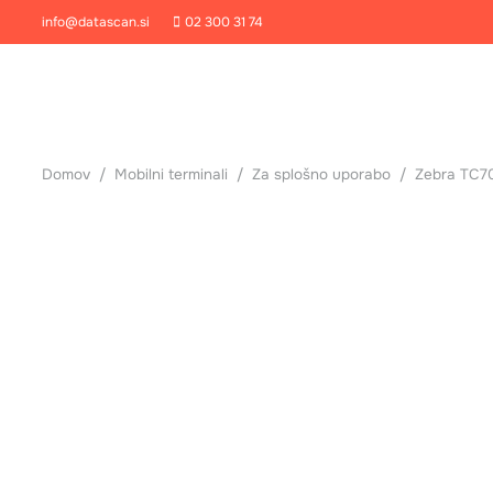
info@datascan.si
02 300 31 74
Domov
/
Mobilni terminali
/
Za splošno uporabo
/
Zebra TC7