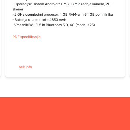
• Operacijski sistem Android z GMS, 13 MP zadnja kamera, 2D-
skener
• 2 GHz osemjedrni procesor, 4 GB RAM-a in 64 GB pomnilnika
• Baterija s kapaciteto 4850 mAh
• Vmesniki Wi-Fi 5 in Bluetooth 5.0, 4G (model K25)
PDF specifikacija
Več info