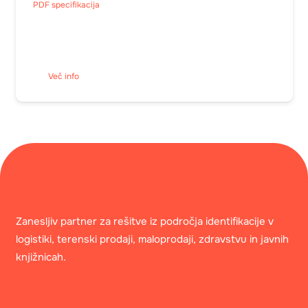
PDF specifikacija
Več info
Zanesljiv partner za rešitve iz področja identifikacije v
logistiki, terenski prodaji, maloprodaji, zdravstvu in javnih
knjižnicah.