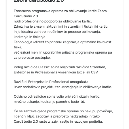
Enostavna programska oprema za oblikovanje kartic Zebra
CardStudio 2.0
nudi profesionalno podporo za oblikovanje kartic.
Združljiva je z vsemi aktualnimi in starejšimi tiskalniki kartic
in je idealna za hitre in učinkovite procese oblikovanja,
kodiranja in tiskanja.
Tehnologija »direct to printer« zagotavlja optimalno kakovost
tiska,
večjezični meni in uporabniku prijazna programska oprema pa
za preproste postopke.
Poleg različice Classic so na voljo tudi različice Standard,
Enterprise in Professional z vmesnikom Excel ali CSV.
Različici Enterprise in Professional omogočata
izvoz podatkov o projektu ter ustvarjanje in oblikovanje kartic.
Odvisno od različice so na voljo privlačni dizajni kartic,
mrežno tiskanje, kodiranje pametne kode itd.
Če se zahteve glede programske opreme po nakupu povečajo,
licenčni ključ zagotavlja preprosto nadgradnjo in tako
CardStudio 2.0 raste z izzivi, rastjo in razvojem podjetja.